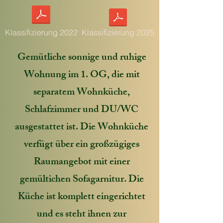
Klassifizierung 2022
Klassifizierung 2025
Gemütliche sonnige und ruhige
Wohnung im 1. OG, die mit
separatem Wohnküche,
Schlafzimmer und DU/WC
ausgestattet ist. Die Wohnküche
verfügt über ein großzügiges
Raumangebot mit einer
gemültichen Sofagarnitur. Die
Küche ist komplett eingerichtet
und es steht ihnen zur