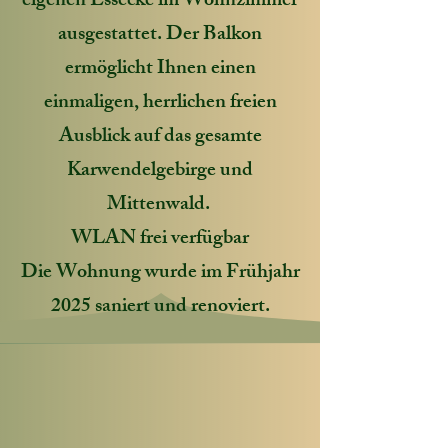
eigenen Essecke im Wohnzimmer
ausgestattet. Der Balkon
ermöglicht Ihnen einen
einmaligen, herrlichen freien
Ausblick auf das gesamte
Karwendelgebirge und
Mittenwald.
WLAN frei verfügbar
Die Wohnung wurde im Frühjahr
2025 saniert und renoviert.