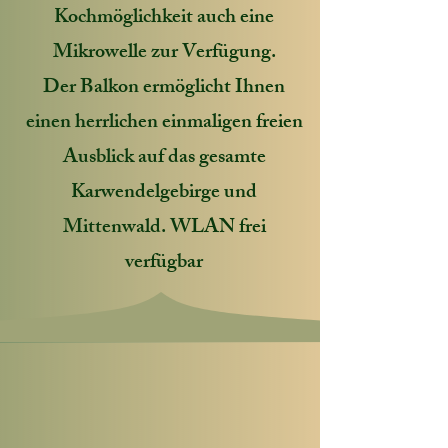
Kochmöglichkeit auch eine
Mikrowelle zur Verfügung.
Der Balkon ermöglicht Ihnen
einen herrlichen einmaligen freien
Ausblick auf das gesamte
Karwendelgebirge und
Mittenwald. WLAN frei
verfügbar